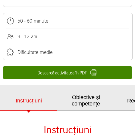
50
-
60
minute
9 - 12
ani
Dificultate
medie
Descarcă activitatea în PDF
Obiective și
Instrucțiuni
Re
competențe
Instrucțiuni