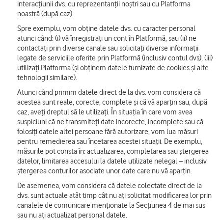
interacțiunii dvs. cu reprezentanții noștri sau cu Platforma
noastră (după caz).
Spre exemplu, vom obține datele dvs. cu caracter personal
atunci când: (i) vă înregistrați un cont în Platformă, sau (ii) ne
contactați prin diverse canale sau solicitați diverse informații
legate de serviciile oferite prin Platformă (inclusiv contul dvs), (iii)
utilizați Platforma (și obținem datele furnizate de cookies și alte
tehnologii similare).
Atunci când primim datele direct de la dvs. vom considera că
acestea sunt reale, corecte, complete și că vă aparțin sau, după
caz, aveți dreptul să le utilizați. În situația în care vom avea
suspiciuni că ne transmiteți date incorecte, incomplete sau că
folosiți datele altei persoane fără autorizare, vom lua măsuri
pentru remedierea sau încetarea acestei situații. De exemplu,
măsurile pot consta în: actualizarea, completarea sau ștergerea
datelor, limitarea accesului la datele utilizate nelegal – inclusiv
ștergerea conturilor asociate unor date care nu vă aparțin.
De asemenea, vom considera că datele colectate direct de la
dvs. sunt actuale atât timp cât nu ați solicitat modificarea lor prin
canalele de comunicare menționate la Secțiunea 4 de mai sus
sau nu ați actualizat personal datele.