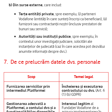
b)
Din surse externe
, care includ:
Terțe entități private
, spre exemplu, (i) parteneri
Vodafone (entități în care sunteți înscriși ca beneficiari), (ii)
furnizorii sau contractanții noștri (inclusiv prestatori de
bunuri sau servicii);
Autorități sau instituții publice
, spre exemplu, în
contextul unor investigații judiciare, solicitări ale
instanțelor de judecată (caz în care acestea pot dezvălui
anumite informații despre dvs.).
7.
De ce prelucrăm datele dvs. personale
Scop
Temei legal
Furnizarea serviciilor prin
Încheierea și executarea
intermediul Platformei
contractului cu dvs.
(Art. 6
(1) (b) GDPR)
Gestionarea adecvată a
Interesul legitim
al
Platformei, a contului dvs și a
Fundației Vodafone de a
funcționalităților disponibile
asigura implementarea în