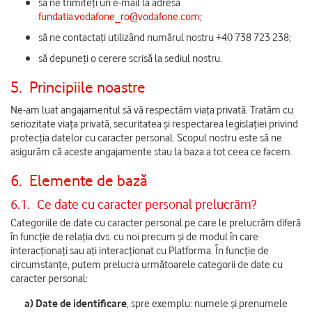
să ne trimiteți un e-mail la adresa
fundatia.vodafone_ro@vodafone.com
;
să ne contactați utilizând numărul nostru +40 738 723 238;
să depuneți o cerere scrisă la sediul nostru.
5.
Principiile noastre
Ne-am luat angajamentul să vă respectăm viața privată. Tratăm cu
seriozitate viața privată, securitatea și respectarea legislației privind
protecția datelor cu caracter personal. Scopul nostru este să ne
asigurăm că aceste angajamente stau la baza a tot ceea ce facem.
6.
Elemente de bază
6.1.
Ce date cu caracter personal prelucrăm?
Categoriile de date cu caracter personal pe care le prelucrăm diferă
în funcție de relația dvs. cu noi precum și de modul în care
interacționați sau ați interacționat cu Platforma. În funcție de
circumstanțe, putem prelucra următoarele categorii de date cu
caracter personal:
a)
Date de identificare
, spre exemplu: numele și prenumele