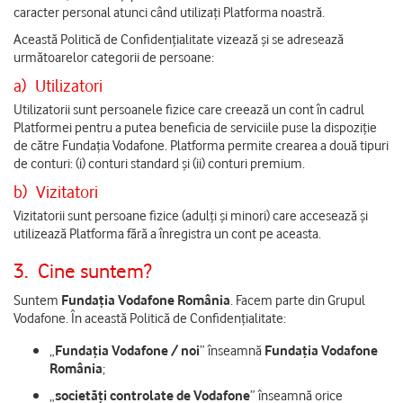
caracter personal atunci când utilizați Platforma noastră.
Această Politică de Confidențialitate vizează și se adresează
următoarelor categorii de persoane:
a)
Utilizatori
Utilizatorii sunt persoanele fizice care creează un cont în cadrul
Platformei pentru a putea beneficia de serviciile puse la dispoziție
de către Fundația Vodafone. Platforma permite crearea a două tipuri
de conturi: (i) conturi standard și (ii) conturi premium.
b)
Vizitatori
Vizitatorii sunt persoane fizice (adulți și minori) care accesează și
utilizează Platforma fără a înregistra un cont pe aceasta.
3.
Cine suntem?
Suntem
Fundația Vodafone România
. Facem parte din Grupul
Vodafone. În această Politică de Confidențialitate:
„
Fundația Vodafone / noi
” înseamnă
Fundația Vodafone
România
;
„
societăți controlate de Vodafone
” înseamnă orice