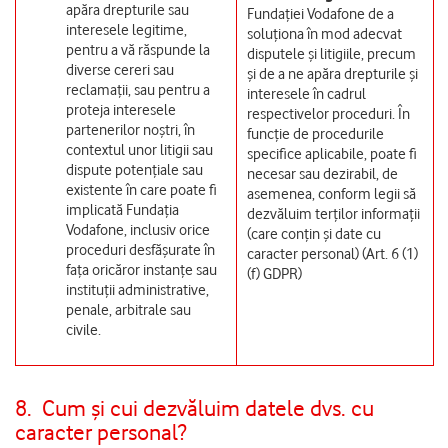
apăra drepturile sau
Fundației Vodafone de a
interesele legitime,
soluționa în mod adecvat
pentru a vă răspunde la
disputele și litigiile, precum
diverse cereri sau
și de a ne apăra drepturile și
reclamații, sau pentru a
interesele în cadrul
proteja interesele
respectivelor proceduri. În
partenerilor noștri, în
funcție de procedurile
contextul unor litigii sau
specifice aplicabile, poate fi
dispute potențiale sau
necesar sau dezirabil, de
existente în care poate fi
asemenea, conform legii să
implicată Fundația
dezvăluim terților informații
Vodafone, inclusiv orice
(care conțin și date cu
proceduri desfășurate în
caracter personal) (Art. 6 (1)
fața oricăror instanțe sau
(f) GDPR)
instituții administrative,
penale, arbitrale sau
civile.
8.
Cum și cui dezvăluim datele dvs. cu
caracter personal?