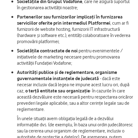
Societățile din Grupul Vodafone
, care ne asigură suportul
în gestionarea activității noastre;
Partenerilor sau furnizorilor implicați în furnizarea
serviciilor oferite prin intermediul Platformei
, cum ar fi
furnizorii de website hosting, furnizorii IT infrastructură
(hardware și software etc.), entități colaboratoare în vederea
promovării platformei;
Societățile contractate de noi
pentru evenimentele /
inițiativele de marketing necesare pentru promovarea
activității Fundației Vodafone;
Autorități publice și de reglementare, organisme
guvernamentale instanțele de judecată
- dacă este
necesar inclusiv dacă legea ne impune acest lucru ori, după
caz,
o terță entitate sau organizație
- în cazurile în care
această dezvăluire este necesară pentru respectarea oricăror
prevederi legale aplicabile, sau a altor cerințe legale sau de
reglementare.
În unele situații avem obligația legală de a dezvălui
informațiile dvs. (de exemplu, în baza unui ordin judecătoresc
sau la cererea unui organism de reglementare, inclusiv o
autoritate de protecție a datelor). De asemenea, putem