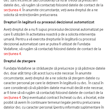
dvs. sunt incorecte sau considerați că nu ar trebui să prelucrăm
datele dvs., vă rugăm să contactați folosind datele de contact de la
secțiunea 4
. În anumite circumstanțe, veți avea dreptul de a ne
solicita să restricționăm prelucrarea.
Drepturi în legătură cu procesul decizional automatizat
Aveți dreptul de a nu fi supus procesului decizional automatizat pe
care îl utilizăm în activitatea noastră și de a solicita intervenția
umană. Pentru a vă exercita drepturile în legătură cu procesul
decizional automatizat care ar putea fi utilizat de Fundația
Vodafone, vă rugăm să contactați folosind datele de contact de la
secțiunea 4
.
Dreptul de ștergere
Fundația Vodafone se străduiește să prelucreze și să păstreze datele
dvs. doar atât timp cât acest lucru este necesar. În anumite
circumstanțe, aveți dreptul de a ne solicita să ștergem datele cu
caracter personal pe care le deținem în legătură cu dvs.. În cazul în
care considerați că vă păstrăm datele mai mult decât este necesar,
ar fi bine să vă rugăm să contactați folosind datele de contact de la
secțiunea 4
. Deși eventualul contract încheiat cu dvs. a încetat, este
posibil să avem în continuare temeiuri legale pentru prelucrarea
datelor dvs. cu caracter personal (pentru informații suplimentare în