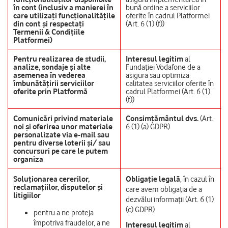
în cont (inclusiv a manierei în
bună ordine a serviciilor
care utilizați funcționalitățile
oferite în cadrul Platformei
din cont și respectați
(Art. 6 (1) (f))
Termenii & Condițiile
Platformei)
Pentru realizarea de studii,
Interesul legitim
al
analize, sondaje și alte
Fundației Vodafone de a
asemenea în vederea
asigura sau optimiza
îmbunătățirii serviciilor
calitatea serviciilor oferite în
oferite prin Platformă
cadrul Platformei (Art. 6 (1)
(f))
Comunicări privind materiale
Consimțământul dvs.
(Art.
noi și oferirea unor materiale
6 (1) (a) GDPR)
personalizate via e-mail sau
pentru diverse loterii și/ sau
concursuri pe care le putem
organiza
Soluționarea cererilor,
Obligație legală
, în cazul în
reclamațiilor, disputelor și
care avem obligația de a
litigiilor
dezvălui informații (Art. 6 (1)
(c) GDPR)
pentru a ne proteja
împotriva fraudelor, a ne
Interesul legitim
al