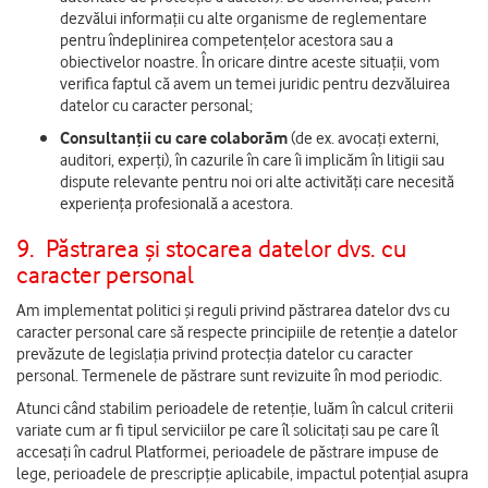
dezvălui informații cu alte organisme de reglementare
pentru îndeplinirea competențelor acestora sau a
obiectivelor noastre. În oricare dintre aceste situații, vom
verifica faptul că avem un temei juridic pentru dezvăluirea
datelor cu caracter personal;
Consultanții cu care colaborăm
(de ex. avocați externi,
auditori, experți), în cazurile în care îi implicăm în litigii sau
dispute relevante pentru noi ori alte activități care necesită
experiența profesională a acestora.
9.
Păstrarea și stocarea datelor dvs. cu
caracter personal
Am implementat politici și reguli privind păstrarea datelor dvs cu
caracter personal care să respecte principiile de retenție a datelor
prevăzute de legislația privind protecția datelor cu caracter
personal. Termenele de păstrare sunt revizuite în mod periodic.
Atunci când stabilim perioadele de retenție, luăm în calcul criterii
variate cum ar fi tipul serviciilor pe care îl solicitați sau pe care îl
accesați în cadrul Platformei, perioadele de păstrare impuse de
lege, perioadele de prescripție aplicabile, impactul potențial asupra