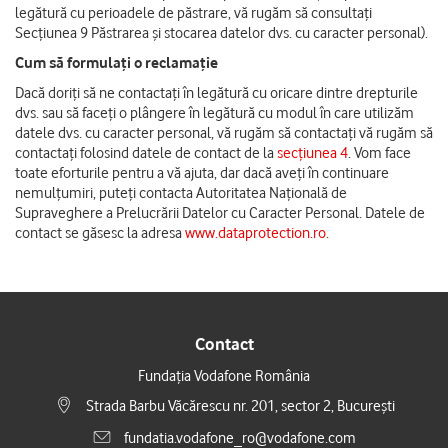
legătură cu perioadele de păstrare, vă rugăm să consultați
Secțiunea 9 Păstrarea și stocarea datelor dvs. cu caracter personal).
Cum să formulați o reclamație
Dacă doriți să ne contactați în legătură cu oricare dintre drepturile
dvs. sau să faceți o plângere în legătură cu modul în care utilizăm
datele dvs. cu caracter personal, vă rugăm să contactați vă rugăm să
contactați folosind datele de contact de la
secțiunea 4
. Vom face
toate eforturile pentru a vă ajuta, dar dacă aveți în continuare
nemulțumiri, puteți contacta Autoritatea Națională de
Supraveghere a Prelucrării Datelor cu Caracter Personal. Datele de
contact se găsesc la adresa
www.dataprotection.ro
.
Contact
Fundația Vodafone România
Strada Barbu Văcărescu nr. 201, sector 2, București
fundatia.vodafone_ro@vodafone.com