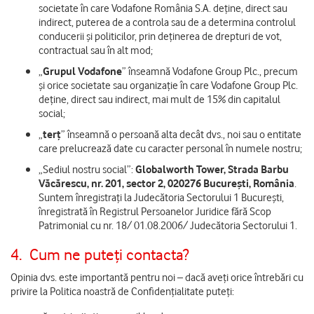
societate în care Vodafone România S.A. deține, direct sau
indirect, puterea de a controla sau de a determina controlul
conducerii și politicilor, prin deținerea de drepturi de vot,
contractual sau în alt mod;
„
Grupul Vodafone
” înseamnă Vodafone Group Plc., precum
și orice societate sau organizație în care Vodafone Group Plc.
deține, direct sau indirect, mai mult de 15% din capitalul
social;
„
terț
” înseamnă o persoană alta decât dvs., noi sau o entitate
care prelucrează date cu caracter personal în numele nostru;
„Sediul nostru social”:
Globalworth Tower, Strada Barbu
Văcărescu, nr. 201, sector 2, 020276 București, România
.
Suntem înregistrați la Judecătoria Sectorului 1 București,
înregistrată în Registrul Persoanelor Juridice fără Scop
Patrimonial cu nr. 18/ 01.08.2006/ Judecătoria Sectorului 1.
4.
Cum ne puteți contacta?
Opinia dvs. este importantă pentru noi – dacă aveți orice întrebări cu
privire la Politica noastră de Confidențialitate puteți: