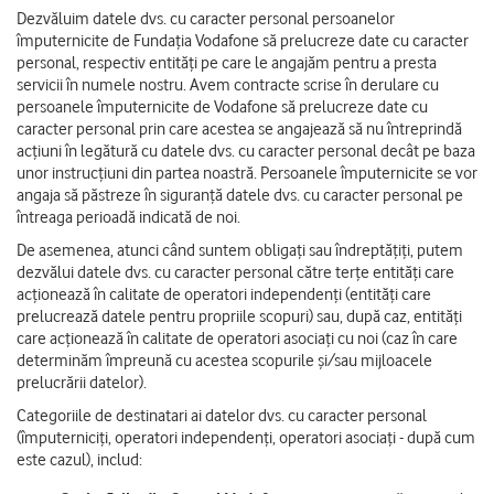
Dezvăluim datele dvs. cu caracter personal persoanelor
împuternicite de Fundația Vodafone să prelucreze date cu caracter
personal, respectiv entități pe care le angajăm pentru a presta
servicii în numele nostru. Avem contracte scrise în derulare cu
persoanele împuternicite de Vodafone să prelucreze date cu
caracter personal prin care acestea se angajează să nu întreprindă
acțiuni în legătură cu datele dvs. cu caracter personal decât pe baza
unor instrucțiuni din partea noastră. Persoanele împuternicite se vor
angaja să păstreze în siguranță datele dvs. cu caracter personal pe
întreaga perioadă indicată de noi.
De asemenea, atunci când suntem obligați sau îndreptățiți, putem
dezvălui datele dvs. cu caracter personal către terțe entități care
acționează în calitate de operatori independenți (entități care
prelucrează datele pentru propriile scopuri) sau, după caz, entități
care acționează în calitate de operatori asociați cu noi (caz în care
determinăm împreună cu acestea scopurile și/sau mijloacele
prelucrării datelor).
Categoriile de destinatari ai datelor dvs. cu caracter personal
(împuterniciți, operatori independenți, operatori asociați - după cum
este cazul), includ: