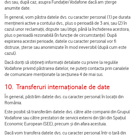
dvs sau, după caz, asupra Fundației Vodafone dacă am șterge
anumite date.
În general, vom păstra datele dvs. cu caracter personal (1) pe durata
menținerii active a contului dvs., plus o perioadă de 3 ani, sau (2) în
cazul unor reclamații, dispute sau litigii, până la închiderea acestora,
plus o perioadă rezonabilă (în funcție de circumstanțe). După
expirarea acestei perioade, datele cu caracter personal vor fi
distruse, șterse sau anonimizate în mod ireversibil (după cum este
cazul).
Dacă doriți să obțineți informații detaliate cu privire la regulile
Vodafone privind păstrarea datelor, ne puteți contacta prin canalele
de comunicare menționate la secțiunea 4 de mai sus.
10.
Transferuri internaționale de date
În general, păstrăm datele dvs. cu caracter personal în locații din
România.
Este posibil să transferăm datele dvs. către alte companii din Grupul
Vodafone sau către prestatori de servicii externi din țări din Spațiul
Economic European (SEE), precum și din afara acestuia.
Dacă vom transfera datele dvs. cu caracter personal într-o țară din