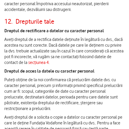
caracter personal împotriva accesului neautorizat, pierderii
accidentale, dezvăluirii sau distrugerii.
12.
Drepturile tale
Dreptul de rectificare a datelor cu caracter personal
Aveți dreptul de a rectifica datele deținute în legătură cu dvs., dacă
acestea nu sunt corecte. Dacă datele pe care le deținem cu privire
la dvs. trebuie actualizate sau în cazul în care considerați că acestea
pot fi incorecte, vă rugăm sa ne contactați folosind datele de
contact de la
secțiunea 4
.
Dreptul de acces la datele cu caracter personal
Puteți obține de la noi confirmarea că prelucrăm datele dvs. cu
caracter personal, precum și informații privind specificul prelucrării
cum ar fi: scopul, categoriile de date cu caracter personal
prelucrate, destinatarii datelor, perioada pentru care datele sunt
păstrate, existența dreptului de rectificare, ștergere sau
restricționare a prelucrării.
Aveți dreptul de a solicita o copie a datelor cu caracter personal pe
care le deține Fundația Vodafone în legătură cu dvs.. Pentru a face
această cerere în calitate de persoană fizică sau terță parte