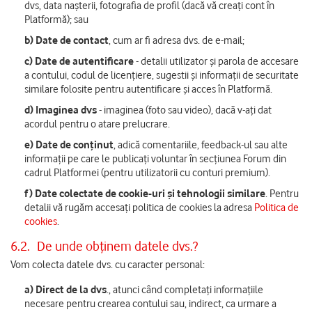
dvs, data nașterii, fotografia de profil (dacă vă creați cont în
Platformă); sau
b)
Date de contact
, cum ar fi adresa dvs. de e-mail;
c)
Date de autentificare
- detalii utilizator și parola de accesare
a contului, codul de licențiere, sugestii și informații de securitate
similare folosite pentru autentificare și acces în Platformă.
d)
Imaginea dvs
- imaginea (foto sau video), dacă v-ați dat
acordul pentru o atare prelucrare.
e)
Date de conținut
, adică comentariile, feedback-ul sau alte
informații pe care le publicați voluntar în secțiunea Forum din
cadrul Platformei (pentru utilizatorii cu conturi premium).
f)
Date colectate de cookie-uri și tehnologii similare
. Pentru
detalii vă rugăm accesați politica de cookies la adresa
Politica de
cookies
.
6.2.
De unde obținem datele dvs.?
Vom colecta datele dvs. cu caracter personal:
a)
Direct de la dvs
., atunci când completați informațiile
necesare pentru crearea contului sau, indirect, ca urmare a