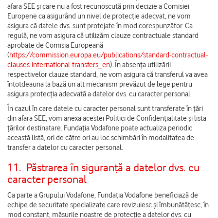
afara SEE și care nu a fost recunoscută prin decizie a Comisiei
Europene ca asigurând un nivel de protecție adecvat, ne vom
asigura că datele dvs. sunt protejate în mod corespunzător. Ca
regulă, ne vom asigura că utilizăm clauze contractuale standard
aprobate de Comisia Europeană
(
https://commission.europa.eu/publications/standard-contractual-
clauses-international-transfers_en
). În absența utilizării
respectivelor clauze standard, ne vom asigura că transferul va avea
întotdeauna la bază un alt mecanism prevăzut de lege pentru
asigura protecția adecvată a datelor dvs. cu caracter personal.
În cazul în care datele cu caracter personal sunt transferate în țări
din afara SEE, vom anexa acestei Politici de Confidențialitate și lista
țărilor destinatare. Fundația Vodafone poate actualiza periodic
această listă, ori de către ori au loc schimbări în modalitatea de
transfer a datelor cu caracter personal.
11.
Păstrarea în siguranță a datelor dvs. cu
caracter personal
Ca parte a Grupului Vodafone, Fundația Vodafone beneficiază de
echipe de securitate specializate care revizuiesc și îmbunătățesc, în
mod constant, măsurile noastre de protecție a datelor dvs. cu